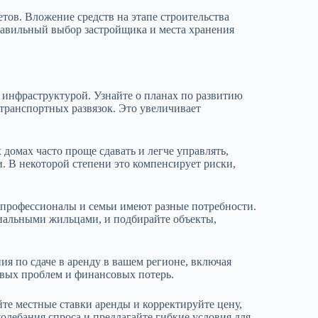
тов. Вложение средств на этапе строительства
Правильный выбор застройщика и места хранения
 инфраструктурой. Узнайте о планах по развитию
 транспортных развязок. Это увеличивает
домах часто проще сдавать и легче управлять,
. В некоторой степени это компенсирует риски,
 профессионалы и семьи имеют разные потребности.
циальными жильцами, и подбирайте объекты,
я по сдаче в аренду в вашем регионе, включая
вовых проблем и финансовых потерь.
те местные ставки аренды и корректируйте цену,
олебания спроса и предлагайте гибкие условия для