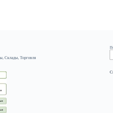
П
сы
,
Склады
,
Торговля
С