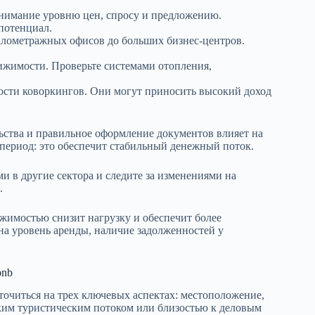
внимание уровню цен, спросу и предложению.
потенциал.
алометражных офисов до больших бизнес-центров.
.
ижимости. Проверьте системами отопления,
ости коворкингов. Они могут приносить высокий доход
ьства и правильное оформление документов влияет на
период: это обеспечит стабильный денежный поток.
и в другие сектора и следите за изменениями на
.
имостью снизит нагрузку и обеспечит более
а уровень аренды, наличие задолженностей у
bnb
точиться на трех ключевых аспектах: местоположение,
ким туристическим потоком или близостью к деловым